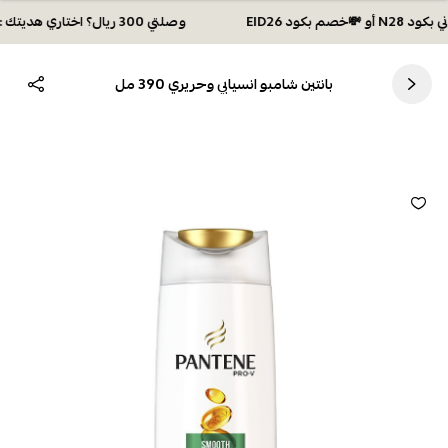
وصلتي 300 ريال؟ اختاري هديتك :🏍 شحن مجاني بكود N28 أو 💸خصم بكود EID26
بانتين شامبو انسيابي وحريري 390 مل