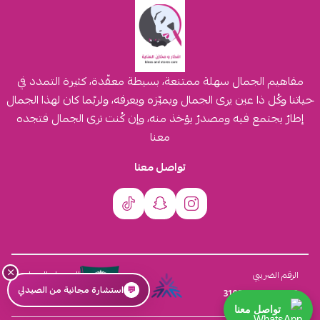
مفاهيم الجمال سهلة ممتنعة، بسيطة معقّدة، كثيرة التمدد في
حياتنا وكُل ذا عين يرى الجمال ويميّزه ويعرفه، ولربّما كان لهذا الجمال
إطارٌ يجتمع فيه ومصدرٌ يؤخذ منه، وإن كُنت ترى الجمال فتجده
معنا
تواصل معنا
×
السجل التجاري
الرقم الضريبي
💬
استشارة مجانية من الصيدلي
4030431116
310555259800003
تواصل معنا