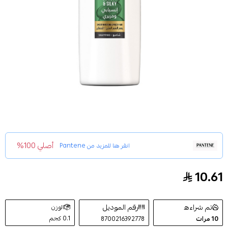
أصلي 100%
انقر هنا للمزيد من
Pantene
10.61
بانتين شامبو انسيابي وحريري 390 مل
تم شراءه
رقم الموديل
الوزن
0.1 كجم
10
مرات
8700216392778