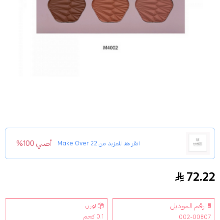
أصلي 100%
انقر هنا للمزيد من
Make Over 22
72.22
باليت الوجه الطبيعي اضاءة وبلاشر من ميك اوفر22 - M4002
رقم الموديل
الوزن
0.1 كجم
002-00807