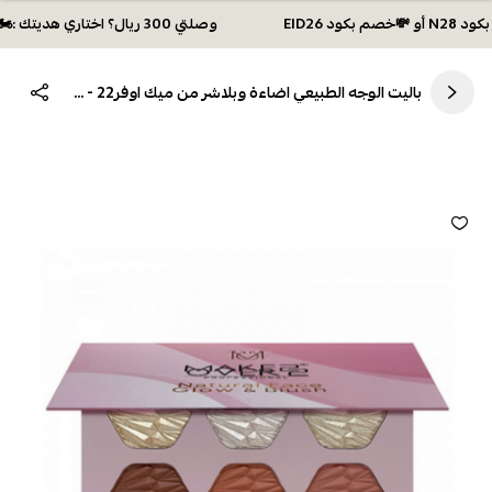
وصلتي 300 ريال؟ اختاري هديتك :🏍 شحن مجاني بكود N28 أو 💸خصم بكود EID26
باليت الوجه الطبيعي اضاءة وبلاشر من ميك اوفر22 - M4002