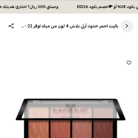
وصلتي 300 ريال؟ اختاري هديتك :🏍 شحن مجاني بكود N28 أو 💸خصم بكود EID26
باليت احمر خدود أرثي بلاش 4 لون من ميك اوفر 22 - M4302