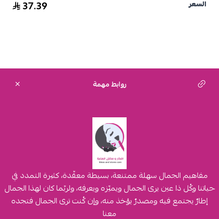
37.39
السعر
روابط مهمة
مفاهيم الجمال سهلة ممتنعة، بسيطة معقّدة، كثيرة التمدد في
حياتنا وكُل ذا عين يرى الجمال ويميّزه ويعرفه، ولربّما كان لهذا الجمال
إطارٌ يجتمع فيه ومصدرٌ يؤخذ منه، وإن كُنت ترى الجمال فتجده
معنا