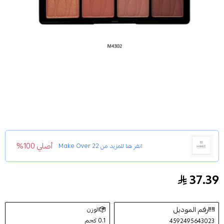
أصلي 100%
انقر هنا للمزيد من
Make Over 22
37.39
باليت احمر خدود أرثي بلاش 4 لون من ميك اوفر 22 - M4302
رقم الموديل
الوزن
0.1 كجم
4592495643023