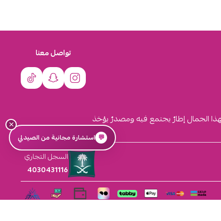
تواصل معنا
لهذا الجمال إطارٌ يجتمع فيه ومصدرٌ يؤخذ
×
💬
استشارة مجانية من الصيدلي
السجل التجاري
4030431116