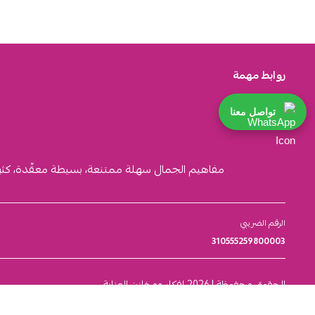
روابط مهمة
تواصل معنا
مفاهيم الجمال سهلة ممتنعة، بسيطة معقّدة، كثيرة ا
الرقم الضريبي
310555259800003
الحقوق محفوظة | 2026
افكار ومخازن العناية