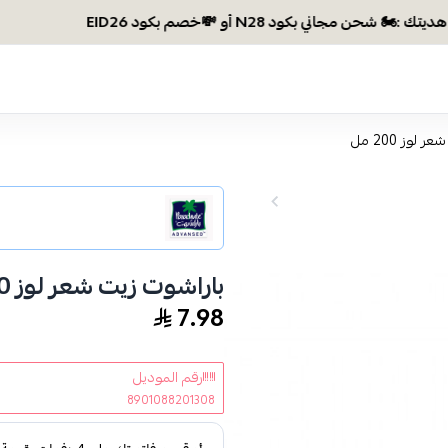
وصلتي 300 ريال؟ اختاري هدي
لوز 200 مل
باراشوت زيت شعر لوز 200 مل
7.98
رقم الموديل
8901088201308