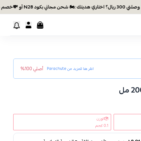
تك :🏍 شحن مجاني بكود N28 أو 💸خصم بكود EID26
أصلي 100%
انقر هنا للمزيد من
Parachute
الوزن
0.1 كجم