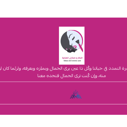
لتمدد في حياتنا وكُل ذا عين يرى الجمال ويميّزه ويعرفه، ولربّما كان 
منه، وإن كُنت ترى الجمال فتجده معنا