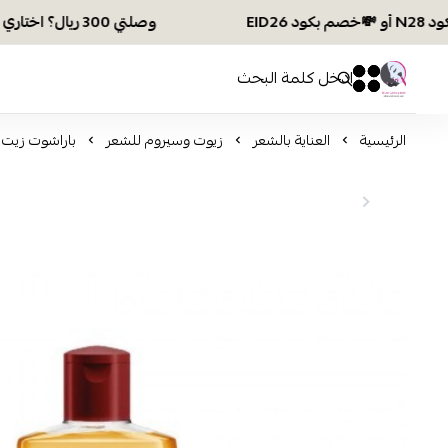
وصلتي 300 ريال؟ اختاري هديتك :🏍 شحن مجاني بكود N28 أو 💸خصم بكود EID26
افكار ومخازن العناية
0
0
الرئيسية
العناية بالشعر
زيوت وسيروم للشعر
باراشوت زيت شعر 