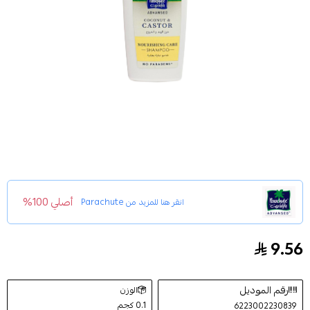
أصلي 100%
انقر هنا للمزيد من
Parachute
9.56
باراشوت أدفانسد شامبو بجوز الهند و الخروع للعناية بالشعر
رقم الموديل
الوزن
0.1 كجم
6223002230839