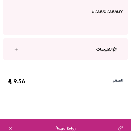
6223002230839
التقييمات
9.56
السعر
روابط مهمة