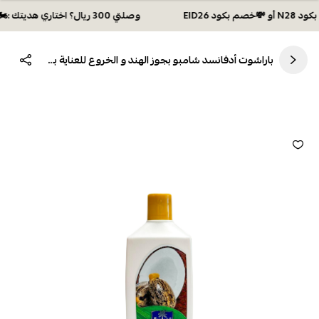
وصلتي 300 ريال؟ اختاري هديتك :🏍 شحن مجاني بكود N28 أو 💸خصم بكود EID26
باراشوت أدفانسد شامبو بجوز الهند و الخروع للعناية بالشعر -340مل