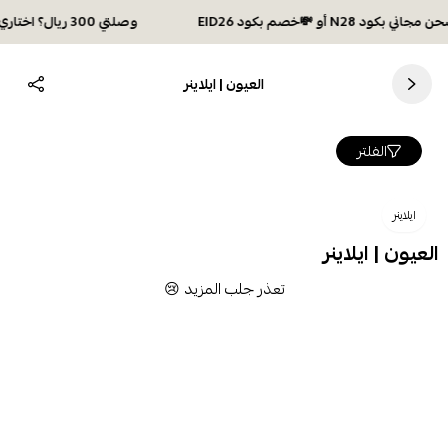
وصلتي 300 ريال؟ اختاري هديتك :🏍 شحن مجاني بكود N28 أو 💸خصم بكود EID26
العيون | ايلاينر
الفلتر
ايلاينر
العيون | ايلاينر
تعذر جلب المزيد 😢