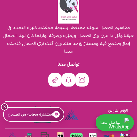
مفاهيم الجمال سهلة ممتنعة، بسيطة معقّدة، كثيرة التمدد في
حياتنا وكُل ذا عين يرى الجمال ويميّزه ويعرفه، ولربّما كان لهذا الجمال
إطارٌ يجتمع فيه ومصدرٌ يؤخذ منه، وإن كُنت ترى الجمال فتجده
معنا
تواصل معنا
×
السجل التجاري
الرقم الضريبي
💬
استشارة مجانية من الصيدلي
4030431116
310555259800003
تواصل معنا