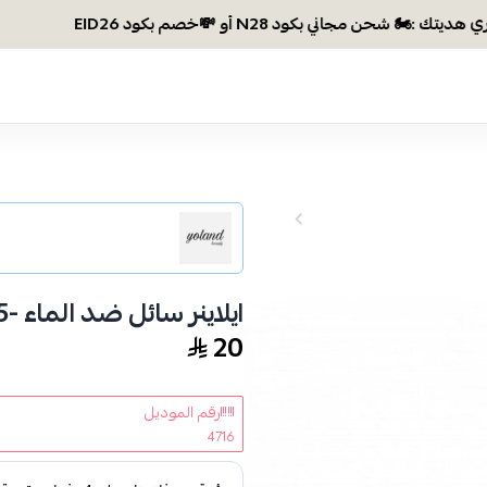
ايلاينر سائل ضد الماء -5 من يولاند بيوتي
20
رقم الموديل
4716