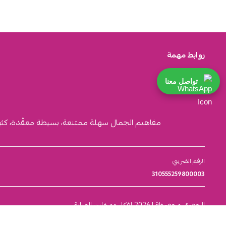
روابط مهمة
تواصل معنا
مفاهيم الجمال سهلة ممتنعة، بسيطة معقّدة، كثيرة ا
الرقم الضريبي
310555259800003
الحقوق محفوظة | 2026
افكار ومخازن العناية