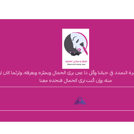
لتمدد في حياتنا وكُل ذا عين يرى الجمال ويميّزه ويعرفه، ولربّما كان 
منه، وإن كُنت ترى الجمال فتجده معنا