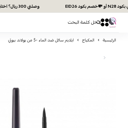
وصلتي 300 ريال؟ اختاري هديتك :🏍 شحن مجاني بكود N28 أو 💸خصم بكود EID26
افكار ومخازن العناية
0
0
الرئيسية
المكياج
ايلاينر سائل ضد الماء -5 من يولاند بيوتي