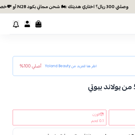
وصلتي 300 ريال؟ اختاري هديتك :🏍 شحن مجاني بكود N28 أو 💸خصم بكود EID26
أصلي 100%
انقر هنا للمزيد من
Yoland Beauty
الوزن
0.1 كجم