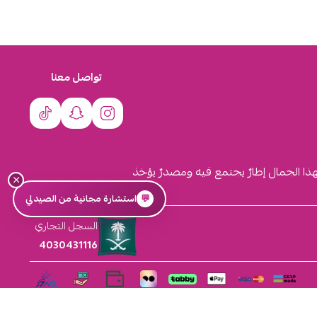
تواصل معنا
لهذا الجمال إطارٌ يجتمع فيه ومصدرٌ يؤخذ
×
💬
استشارة مجانية من الصيدلي
السجل التجاري
4030431116