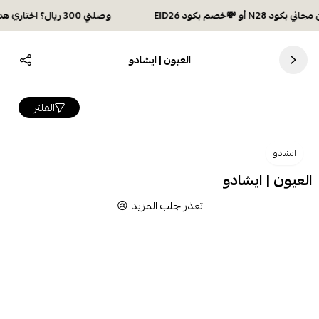
وصلتي 300 ريال؟ اختاري هديتك :🏍 شحن مجاني بكود N28 أو 💸خصم بكود EID26
العيون | ايشادو
الفلتر
ايشادو
العيون | ايشادو
تعذر جلب المزيد 😢