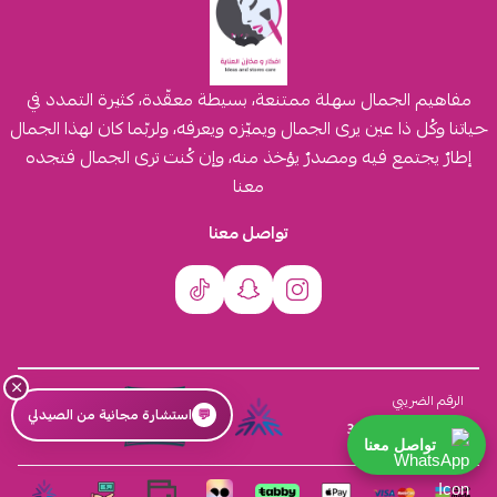
مفاهيم الجمال سهلة ممتنعة، بسيطة معقّدة، كثيرة التمدد في
حياتنا وكُل ذا عين يرى الجمال ويميّزه ويعرفه، ولربّما كان لهذا الجمال
إطارٌ يجتمع فيه ومصدرٌ يؤخذ منه، وإن كُنت ترى الجمال فتجده
معنا
تواصل معنا
×
السجل التجاري
الرقم الضريبي
💬
استشارة مجانية من الصيدلي
4030431116
310555259800003
تواصل معنا