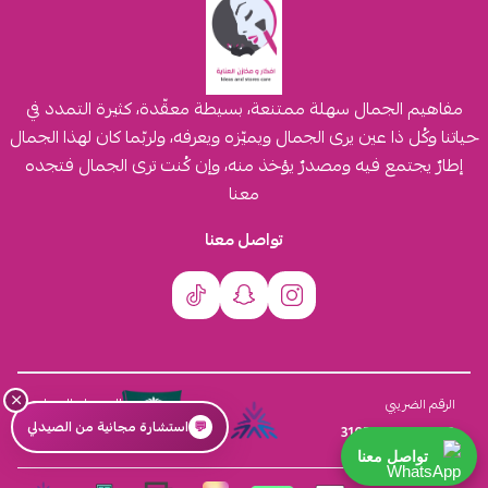
مفاهيم الجمال سهلة ممتنعة، بسيطة معقّدة، كثيرة التمدد في
حياتنا وكُل ذا عين يرى الجمال ويميّزه ويعرفه، ولربّما كان لهذا الجمال
إطارٌ يجتمع فيه ومصدرٌ يؤخذ منه، وإن كُنت ترى الجمال فتجده
معنا
تواصل معنا
×
السجل التجاري
الرقم الضريبي
💬
استشارة مجانية من الصيدلي
4030431116
310555259800003
تواصل معنا