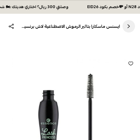
وصلتي 300 ريال؟ اختاري هديتك :🏍 شحن مجاني بكود N28 أو 💸خصم بكود EID26
ايسنس ماسكارا بتاثير الرموش الاصطناعية لاش برنسيس اسود