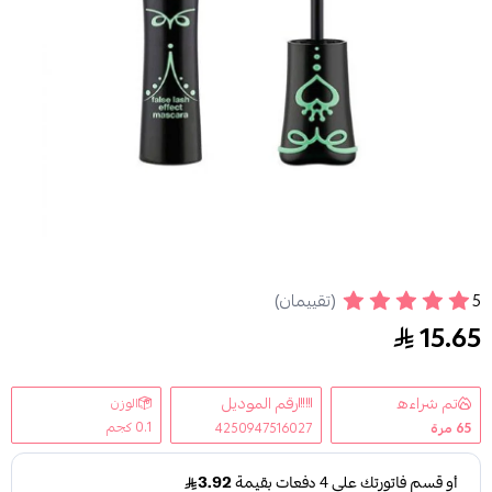
5
(تقييمان)
ايسنس ماسكارا بتاثير الرموش الاصطناعية لاش برنسي
15.65
تم شراءه
رقم الموديل
الوزن
0.1 كجم
65
مرة
4250947516027