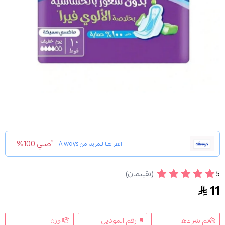
أصلي 100%
انقر هنا للمزيد من
Always
5
(تقييمان)
اولويز كول اند دراي، ماكسي سميكة - فوط صحية كبير بالأجنح
11
تم شراءه
رقم الموديل
الوزن