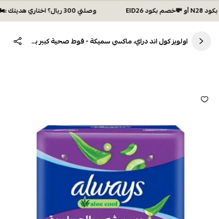
وصلتي 300 ريال؟ اختاري هديتك :🏍 شحن مجاني بكود N28 أو 💸خصم بكود EID26
اولويز كول اند دراي، ماكسي سميكة - فوط صحية كبير بالأجنحة - 10 فوطة