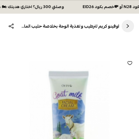
وصلتي 300 ريال؟ اختاري هديتك :🏍 شحن مجاني بكود N28 أو 💸خصم بكود EID26
اوفينو كريم لترطيب وتغذية الوجة بخلاصة حليب الماعز - 40جرام