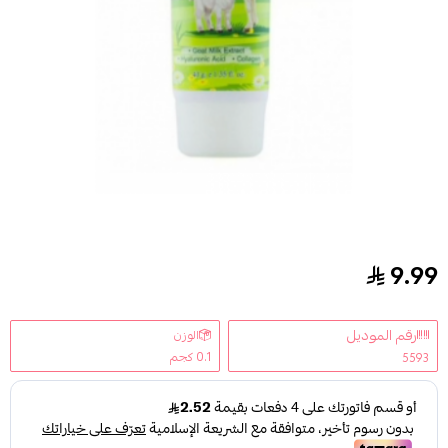
9.99
اوفينو كريم لترطيب وتغذية الوجة بخلاصة حليب الماعز - 40
رقم الموديل
الوزن
0.1 كجم
5593