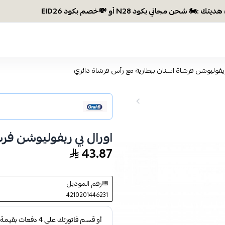
وصلتي 300 ريال؟ اختاري ه
ريفوليوشن فرشاة اسنان ببطارية مع رأس فرشاة دائري
اورال بي ريفوليوشن فر
43.87
رقم الموديل
4210201446231