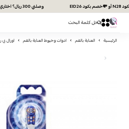
وصلتي 300 ريال؟ اختاري هديتك :🏍 شحن مجاني بكود N28 أو 💸خصم بكود EID26
افكار ومخازن العناية
0
0
الرئيسية
العناية بالفم
ادوات وخيوط العناية بالفم
اورال بي 