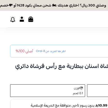
ديتك :🏍 شحن مجاني بكود N28 أو 💸خصم بكود EID26
أصلي 100%
انقر هنا للمزيد من
Oral-B
شاة اسنان ببطارية مع رأس فرشاة دائري
الوزن
0.1 كجم