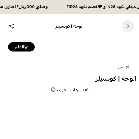
وصلتي 300 ريال؟ اختاري هديتك :🏍 شحن مجاني بكود N28 أو 💸خصم بكود EID26
الوجه | كونسيلر
الفلتر
كونسيلر
الوجه | كونسيلر
تعذر جلب المزيد 😢