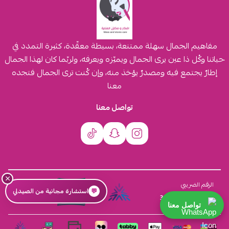
مفاهيم الجمال سهلة ممتنعة، بسيطة معقّدة، كثيرة التمدد في
حياتنا وكُل ذا عين يرى الجمال ويميّزه ويعرفه، ولربّما كان لهذا الجمال
إطارٌ يجتمع فيه ومصدرٌ يؤخذ منه، وإن كُنت ترى الجمال فتجده
معنا
تواصل معنا
×
السجل التجاري
الرقم الضريبي
💬
استشارة مجانية من الصيدلي
4030431116
310555259800003
تواصل معنا