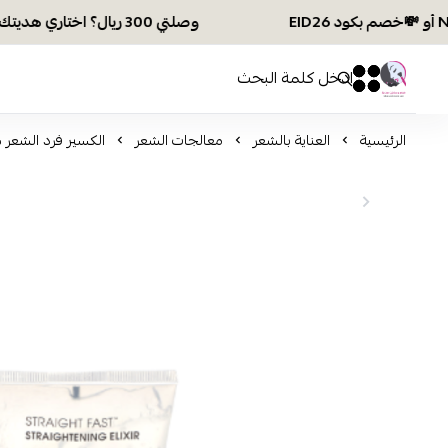
وصلتي 300 ريال؟ اختاري هديتك :🏍 شحن مجاني بكود N28 أو 💸خصم بكود EID26
افكار ومخازن العناية
0
0
الرئيسية
العناية بالشعر
معالجات الشعر
الكسير فرد الشعر ست