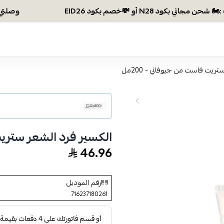
وصلتي 300 ريال؟ اختاري هديتك :🏍 شحن مجاني بكود N28 أو 💸خصم بكود EID26
ريت فاست من جيوفاني - 200مل
الكسير فرد الشعر ستريت 
46.96
رقم الموديل
716237180261