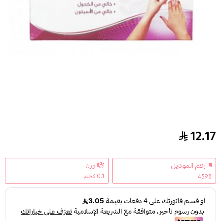
12.17
العرايس مناديل لإزالة طلاء الأظافر
رقم الموديل
الوزن
0.1 كجم
4598