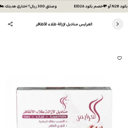
وصلتي 300 ريال؟ اختاري هديتك :🏍 شحن مجاني بكود N28 أو 💸خصم بكود EID26
العرايس مناديل لإزالة طلاء الأظافر