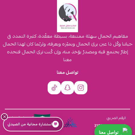
مفاهيم الجمال سهلة ممتنعة، بسيطة معقّدة، كثيرة التمدد في
حياتنا وكُل ذا عين يرى الجمال ويميّزه ويعرفه، ولربّما كان لهذا الجمال
إطارٌ يجتمع فيه ومصدرٌ يؤخذ منه، وإن كُنت ترى الجمال فتجده
معنا
تواصل معنا
×
السجل التجاري
الرقم الضريبي
💬
استشارة مجانية من الصيدلي
4030431116
310555259800003
تواصل معنا