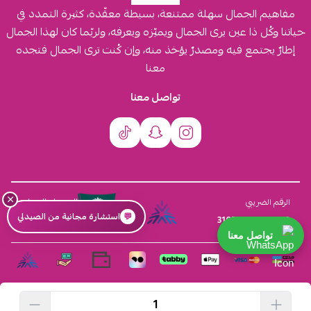
مفاهيم الجمال سهلة ممتنعة، بسيطة معقّدة، كثيرة التمدد في
حياتنا وكُل ذا عين يرى الجمال ويميّزه ويعرفه، ولربّما كان لهذا الجمال
إطارٌ يجتمع فيه ومصدرٌ يؤخذ منه، وإن كُنت ترى الجمال فتجده
معنا
تواصل معنا
×
السجل التجاري
الرقم الضريبي
💬
استشارة مجانية من الصيدلي
4030431116
310555259800003
تواصل معنا
الحقوق محفوظة | 2026
افكار ومخازن العناية