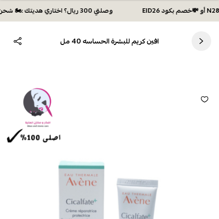
وصلتي 300 ريال؟ اختاري هديتك :🏍 شحن مجاني بكود N28 أو 💸خصم بكود EID26
افين كريم للبشرة الحساسه 40 مل