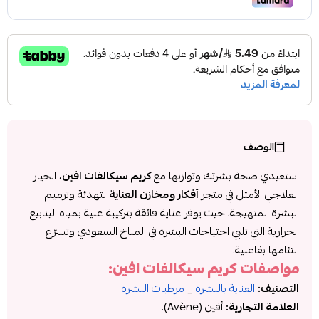
الوصف
استعيدي صحة بشرتك وتوازنها مع
كريم سيكالفات افين،
الخيار
العلاجي الأمثل في متجر
أفكار ومخازن العناية
لتهدئة وترميم
البشرة المتهيجة، حيث يوفر عناية فائقة بتركيبة غنية بمياه الينابيع
الحرارية التي تلبي احتياجات البشرة في المناخ السعودي وتسرّع
التئامها بفاعلية.
مواصفات كريم سيكالفات افين:
التصنيف:
العناية بالبشرة
_
مرطبات البشرة
العلامة التجارية:
أفين (Avène).