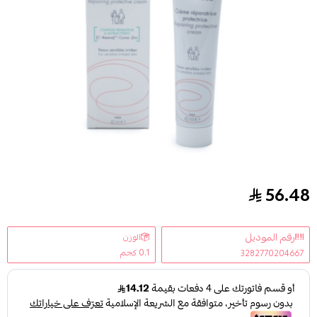
56.48
افين كريم للبشرة الحساسه 40 مل
رقم الموديل
الوزن
0.1 كجم
3282770204667