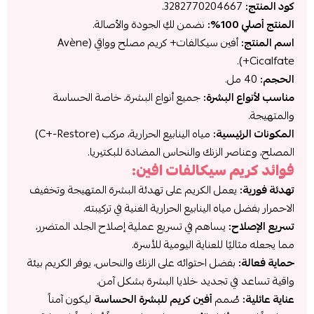
كود المنتج:
3282770204667.
المنتج أصلي 100%:
نضمن لكِ الجودة والأصالة.
اسم المنتج:
أفين سيكالفات+ كريم مصلح وواقي (Avène
Cicalfate+).
الحجم:
40 مل.
مناسب لأنواع البشرة:
جميع أنواع البشرة، خاصة الحساسة
والمتهيجة.
المكونات الرئيسية:
مياه الينابيع الحرارية، مركب (C+-Restore)
المصلح، وعناصر الزنك والنحاس المضادة للبكتيريا.
فوائد كريم سيكالفات افين:
تهدئة فورية:
يعمل الكريم على تهدئة البشرة المتهيجة وتخفيف
الاحمرار بفضل مياه الينابيع الحرارية الغنية في تركيبته.
تسريع الإصلاح:
يساهم في تسريع عملية إصلاح الجلد المتضرر،
مما يجعله مثاليًا للعناية اليومية للأسرة.
حماية فعالة:
بفضل احتوائه على الزنك والنحاس، يوفر الكريم بيئة
واقية تساعد في تجديد خلايا البشرة بشكل آمن.
عناية عائلية:
صُمم
أفين كريم للبشرة الحساسة
ليكون آمناً