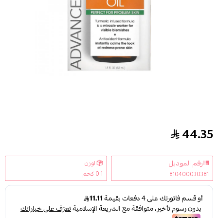
44.35
ادفانسد كلينيكالز زيت الكركم للبشرة 53ml
رقم الموديل
الوزن
0.1 كجم
810400030381