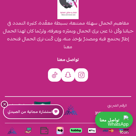
مفاهيم الجمال سهلة ممتنعة، بسيطة معقّدة، كثيرة التمدد في
حياتنا وكُل ذا عين يرى الجمال ويميّزه ويعرفه، ولربّما كان لهذا الجمال
إطارٌ يجتمع فيه ومصدرٌ يؤخذ منه، وإن كُنت ترى الجمال فتجده
معنا
تواصل معنا
×
السجل التجاري
الرقم الضريبي
💬
استشارة مجانية من الصيدلي
4030431116
310555259800003
تواصل معنا