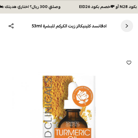
وصلتي 300 ريال؟ اختاري هديتك :🏍 شحن مجاني بكود N28 أو 💸خصم بكود EID26
ادفانسد كلينيكالز زيت الكركم للبشرة 53ml