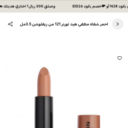
وصلتي 300 ريال؟ اختاري هديتك :🏍 شحن مجاني بكود N28 أو 💸خصم بكود EID26
احمر شفاه مطفي هيد تورنر 121 من ريفلوشن 3.5مل