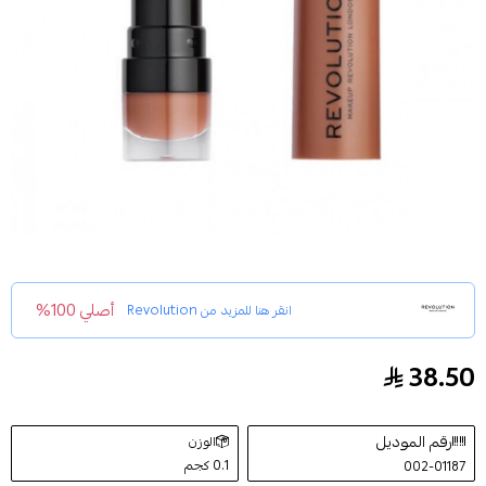
أصلي 100%
انقر هنا للمزيد من
Revolution
38.50
احمر شفاه مطفي هيد تورنر 121 من ريفلوشن 3.5مل
رقم الموديل
الوزن
0.1 كجم
002-01187