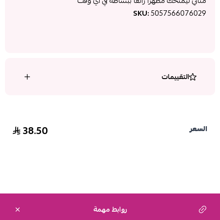
مثالي ليمنحك مظهراً رائعاً ببساطة في أي وقت
SKU:
5057566076029
التقييمات
38.50
السعر
روابط مهمة