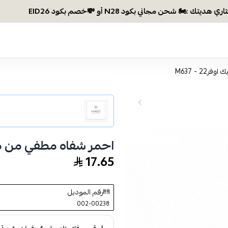
2 - M637
احمر شفاه مطفي من ميك اوفر
17.65
رقم الموديل
002-00238