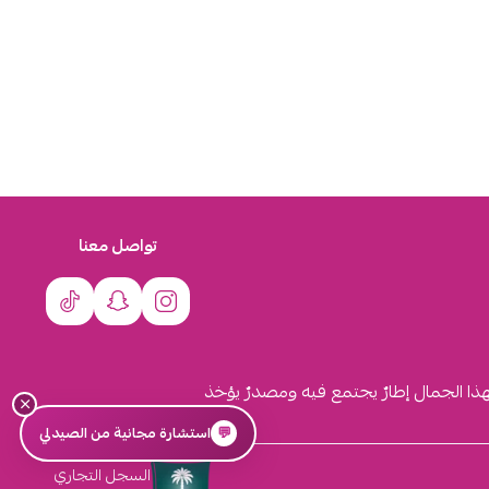
تواصل معنا
لهذا الجمال إطارٌ يجتمع فيه ومصدرٌ يؤخذ
×
💬
استشارة مجانية من الصيدلي
السجل التجاري