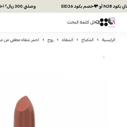
وصلتي 300 ريال؟ اختاري هديتك :🏍 شحن مجاني بكود N28 أو 💸خصم بكود EID26
افكار ومخازن العناية
0
0
الرئيسية
المكياج
الشفاه
روج
احمر شفاه مطفي من ميك اوفر2