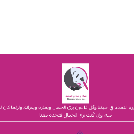
لتمدد في حياتنا وكُل ذا عين يرى الجمال ويميّزه ويعرفه، ولربّما كان 
منه، وإن كُنت ترى الجمال فتجده معنا