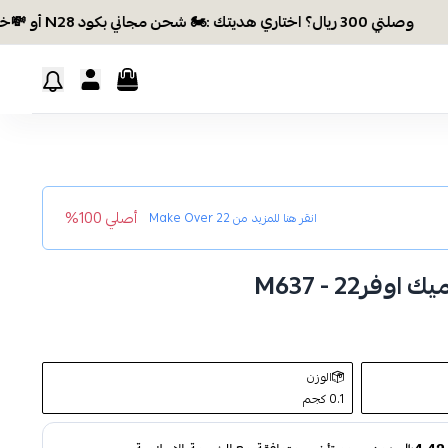
وصلتي 300 ريال؟ اختاري هديتك :🏍 شحن مجاني بكود N28 أو 💸خصم بكود EID26
أصلي 100%
انقر هنا للمزيد من
Make Over 22
22 - M637
الوزن
0.1 كجم