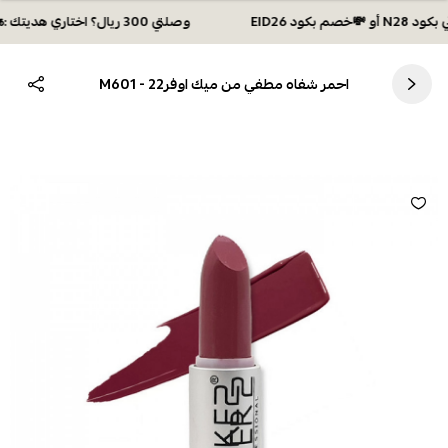
وصلتي 300 ريال؟ اختاري هديتك :🏍 شحن مجاني بكود N28 أو 💸خصم بكود EID26
احمر شفاه مطفي من ميك اوفر22 - M601