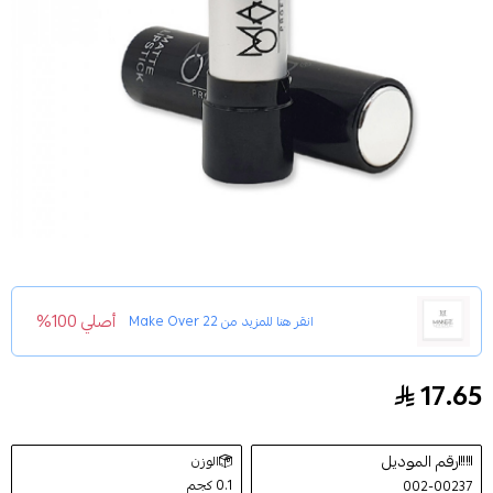
أصلي 100%
انقر هنا للمزيد من
Make Over 22
17.65
احمر شفاه مطفي من ميك اوفر22 - M601
رقم الموديل
الوزن
0.1 كجم
002-00237