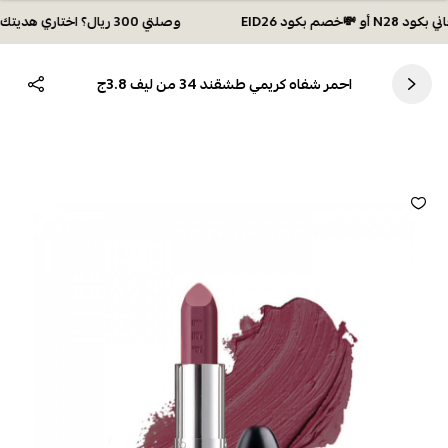
وصلتي 300 ريال؟ اختاري هديتك :🏍 شحن مجاني بكود N28 أو 💸خصم بكود EID26
احمر شفاه كريمي طشقند 34 من ليف 3.8ج