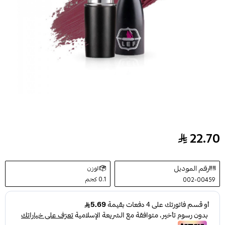
22.70
احمر شفاه كريمي طشقند 34 من ليف 3.8ج
رقم الموديل
الوزن
0.1 كجم
002-00459