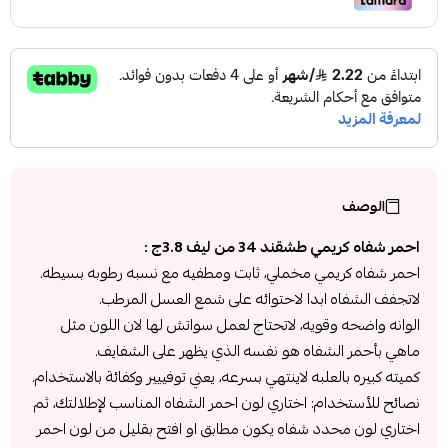
الوصف
احمر شفاه كريمي طشقند 34 من ليف 3.8ج :
احمر شفاه كريمي مخملي، ثابت ومطفيه مع نسبه رطوبه بسيطه.
لاتجفف الشفاه ابدا لاحتوائه على شمع العسل المرطب.
الوانه واضحه وقويه، لاتحتاج لعمل سواتش لها لان اللون مثل
ماهي بأحمر الشفاه هو نفسه الذي يظهر على الشفايف.
كميته كبيره بالعلبه لاينتهي بسرعه، يعني توفييير وكفائة بالاستخدام.
نصائح للأستخدام: اختاري لون احمر الشفاه المناسب لإطلالتك، ثم
اختاري لون محدد شفاه يكون مطابق او افتح بقليل من لون احمر