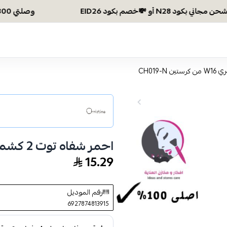
وصلتي 300 ريال؟ اختاري هديتك :🏍 شحن مجاني بكود N28 أو 💸خصم بكود EID26
احمر شفاه توت 2 كشميري W16 من كرستين CH019-N
15.29
رقم الموديل
6927874813915