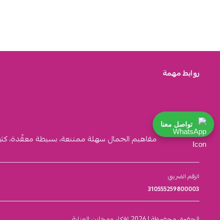
روابط مهمة
تواصل معنا
مفاهيم الجمال سهلة ممتنعة، بسيطة معقّدة، كثيرة ا
الرقم الضريبي
310555259800003
الحقوق محفوظة | 2026
افكار ومخازن العناية