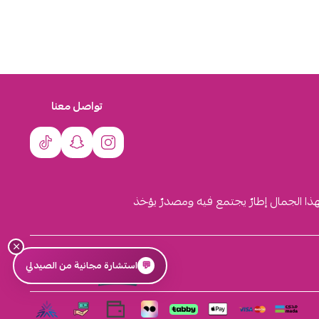
تواصل معنا
لهذا الجمال إطارٌ يجتمع فيه ومصدرٌ يؤخذ
×
السجل التجاري
💬
استشارة مجانية من الصيدلي
4030431116