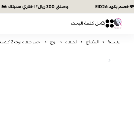
وصلتي 300 ريال؟ اختاري هديتك :🏍 شحن مجاني بكود N28 أو 💸خصم بكود EID26
افكار ومخازن العناية
0
0
الرئيسية
المكياج
الشفاه
روج
احمر شفاه توت 2 كشميري W16 من كرستين CH019-N