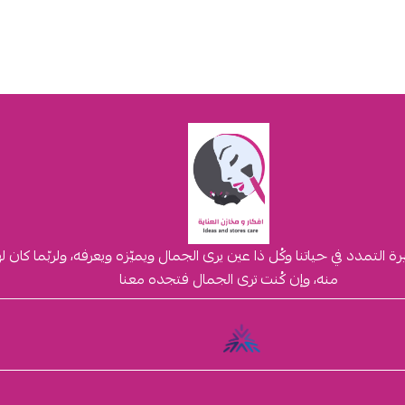
لتمدد في حياتنا وكُل ذا عين يرى الجمال ويميّزه ويعرفه، ولربّما كان 
منه، وإن كُنت ترى الجمال فتجده معنا