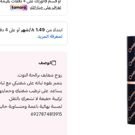
الوصف
روج شفايف برائحة التوت.
يتميز بقوه ثباته على شفتيكي مع ث
يساعد على ترطيب شفتيكِ وحمايته
تركيبة خفيفة لا تشعركِ بالثقل.
لمسة نهائية ناعمة ومتساوية خالية
6927874813915