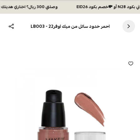
وصلتي 300 ريال؟ اختاري هديتك :🏍 شحن مجاني بكود N28 أو 💸خصم بكود EID26
احمر خدود سائل من ميك اوفر22 - LB003