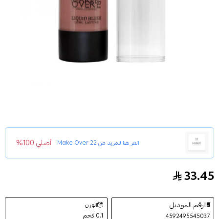
أصلي 100%
انقر هنا للمزيد من
Make Over 22
33.45
احمر خدود سائل من ميك اوفر22 - LB003
رقم الموديل
الوزن
0.1 كجم
4592495545037