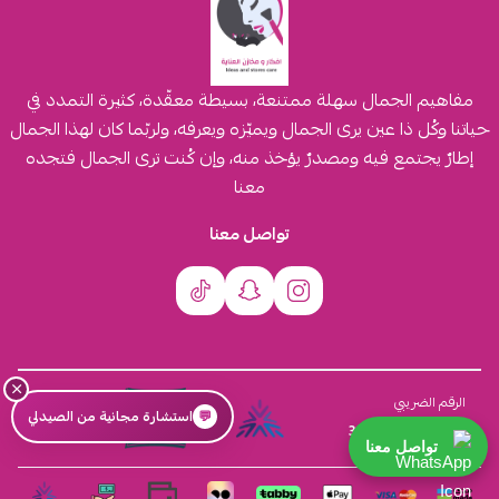
مفاهيم الجمال سهلة ممتنعة، بسيطة معقّدة، كثيرة التمدد في
حياتنا وكُل ذا عين يرى الجمال ويميّزه ويعرفه، ولربّما كان لهذا الجمال
إطارٌ يجتمع فيه ومصدرٌ يؤخذ منه، وإن كُنت ترى الجمال فتجده
معنا
تواصل معنا
×
السجل التجاري
الرقم الضريبي
💬
استشارة مجانية من الصيدلي
4030431116
310555259800003
تواصل معنا