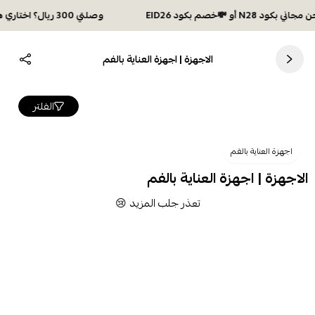
وصلتي 300 ريال؟ اختاري هديتك :🏍 شحن مجاني بكود N28 أو 💸خصم بكود EID26
الاجهزة | اجهزة العناية بالفم
الفلتر
اجهزة العناية بالفم
الاجهزة | اجهزة العناية بالفم
تعذر جلب المزيد 😢