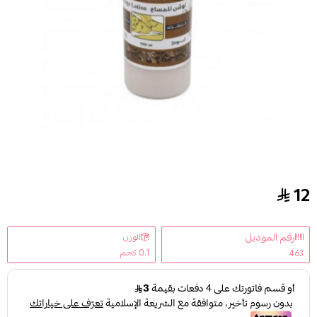
12
إكسبرت لوشن مساج بالعود - 1000 مل
رقم الموديل
الوزن
0.1 كجم
463