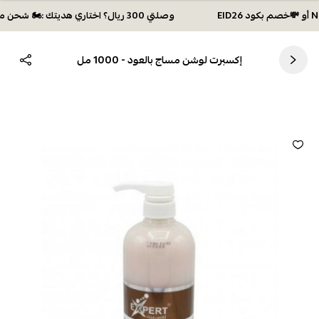
وصلتي 300 ريال؟ اختاري هديتك :🏍 شحن مجاني بكود N28 أو 💸خصم بكود EID26
إكسبرت لوشن مساج بالعود - 1000 مل