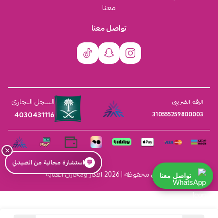
معنا
تواصل معنا
السجل التجاري
الرقم الضريبي
4030431116
310555259800003
×
💬
استشارة مجانية من الصيدلي
الحقوق محفوظة | 2026
افكار ومخازن العناية
تواصل معنا