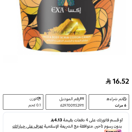
16.52
.. إكسا مقشر الوجة والجسم الذهب والكركم 400 ج
تم شراءه
رقم الموديل
الوزن
0.1 كجم
6
مرات
6297001152911