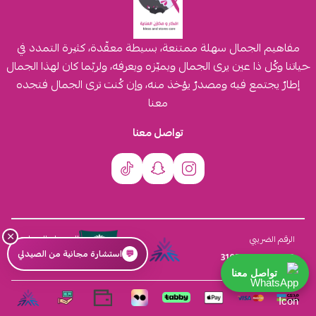
مفاهيم الجمال سهلة ممتنعة، بسيطة معقّدة، كثيرة التمدد في
حياتنا وكُل ذا عين يرى الجمال ويميّزه ويعرفه، ولربّما كان لهذا الجمال
إطارٌ يجتمع فيه ومصدرٌ يؤخذ منه، وإن كُنت ترى الجمال فتجده
معنا
تواصل معنا
×
السجل التجاري
الرقم الضريبي
💬
استشارة مجانية من الصيدلي
4030431116
310555259800003
تواصل معنا