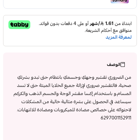
الوصف
من الضروري تقشير وجهكِ وجسمكِ بانتظام حتى تبدو بشرتكِ
صحية، فالتقشير ضروري لإزالة جميع الخلايا الميتة حتى لا تسد
المسام.و باستخدام إكسا مقشر الوجة والجسم الذهب والكركم
سيساعد في الحصول على بشرة مثالية خالية من المشكلات
لاحتوائه على خصائص مضادة للميكروبات ومضادة للالتهابات.
6297001152911