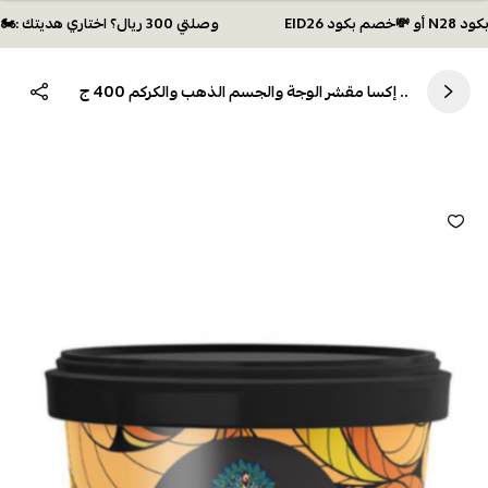
وصلتي 300 ريال؟ اختاري هديتك :🏍 شحن مجاني بكود N28 أو 💸خصم بكود EID26
.. إكسا مقشر الوجة والجسم الذهب والكركم 400 ج