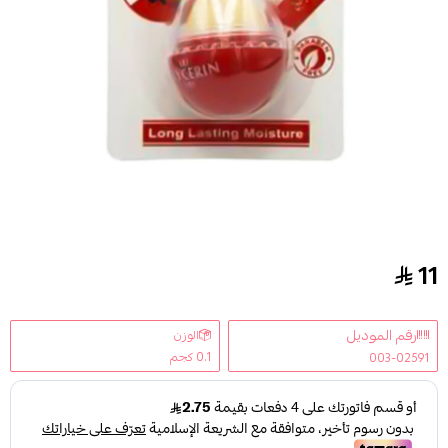
11
إكسا جليسرين مرطب الشفاه فانيليا - 10 جرام
رقم الموديل
الوزن
0.1 كجم
003-02591