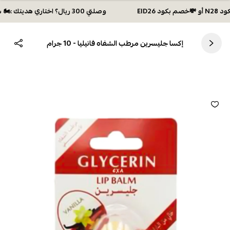
وصلتي 300 ريال؟ اختاري هديتك :🏍 شحن مجاني بكود N28 أو 💸خصم بكود EID26
إكسا جليسرين مرطب الشفاه فانيليا - 10 جرام