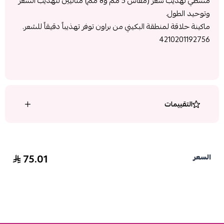
مشطي تهذيب شعر (مقاس 5 مم و8 مم) مثاليين لتهذيب الشعر
وتوحيد الطول.
ماكينة حلاقة لمنطقة البكيني من براون توفر تهذيباً دقيقاً للشعر.
4210201192756
التقييمات
75.01
السعر