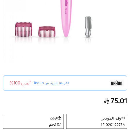
أصلي 100%
انقر هنا للمزيد من
Braun
75.01
آلة إزالة الشعر سيلك ايبل للنساء وردي من براون FG1100
رقم الموديل
الوزن
0.1 كجم
4210201192756