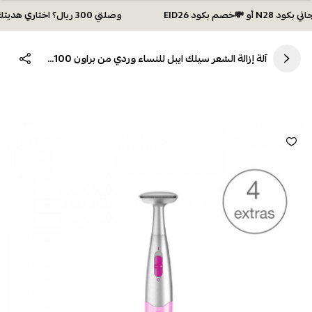
وصلتي 300 ريال؟ اختاري هديتك :🏍 شحن مجاني بكود N28 أو 💸خصم بكود EID26
آلة إزالة الشعر سيلك ايبل للنساء وردي من براون FG1100