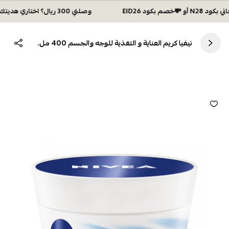
وصلتي 300 ريال؟ اختاري هديتك :🏍 شحن مجاني بكود N28 أو 💸خصم بكود EID26
نيفيا كريم العناية و التغذية للوجه والجسم 400 مل.