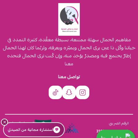
مفاهيم الجمال سهلة ممتنعة، بسيطة معقّدة، كثيرة التمدد في
حياتنا وكُل ذا عين يرى الجمال ويميّزه ويعرفه، ولربّما كان لهذا الجمال
إطارٌ يجتمع فيه ومصدرٌ يؤخذ منه، وإن كُنت ترى الجمال فتجده
معنا
تواصل معنا
×
السجل التجاري
الرقم الضريبي
💬
استشارة مجانية من الصيدلي
4030431116
310555259800003