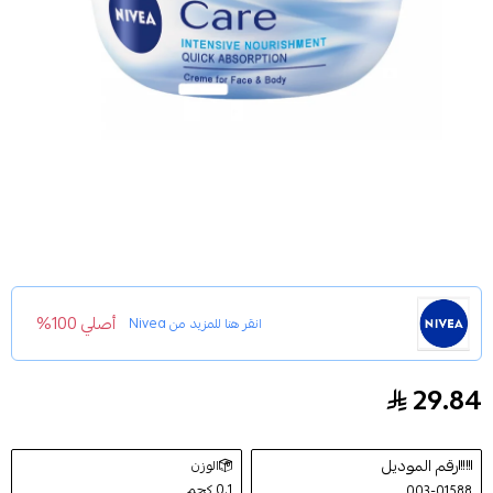
أصلي 100%
انقر هنا للمزيد من
Nivea
29.84
نيفيا كريم العناية و التغذية للوجه والجسم 400 مل.
رقم الموديل
الوزن
0.1 كجم
003-01588